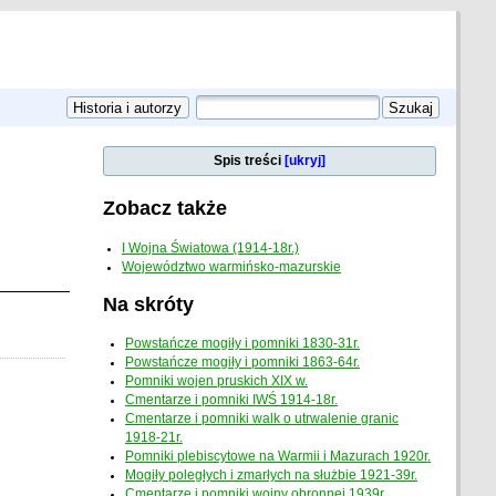
Spis treści
[ukryj]
Zobacz także
I Wojna Światowa (1914-18r.)
Województwo warmińsko-mazurskie
Na skróty
Powstańcze mogiły i pomniki 1830-31r.
Powstańcze mogiły i pomniki 1863-64r.
Pomniki wojen pruskich XIX w.
Cmentarze i pomniki IWŚ 1914-18r.
Cmentarze i pomniki walk o utrwalenie granic
1918-21r.
Pomniki plebiscytowe na Warmii i Mazurach 1920r.
Mogiły poległych i zmarłych na służbie 1921-39r.
Cmentarze i pomniki wojny obronnej 1939r.