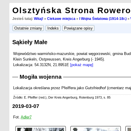
Olsztyńska Strona Rower
Jesteś tutaj:
Witaj!
»
Ciekawe miejsca
»
I Wojna Światowa (1914-18r.)
»
Sąkieły Małe
Województwo warmińsko-mazurskie, powiat węgorzewski, gmina Budr
Klein Sunkeln, Ostpreussen, Kreis Angerburg (- 1945).
Lokalizacja: 54.3132N, 21.8951E
[pokaż mapę]
Mogiła wojenna
Lokalizacja określana przez Pfeiffera jako
Gutsfriedhof
(cmentarz mają
Źródło: E. Pfeiffer (red.), Der Kreis Angerburg, Rotenburg 1973, s. 85
2019-03-07
Fot.
Adler7