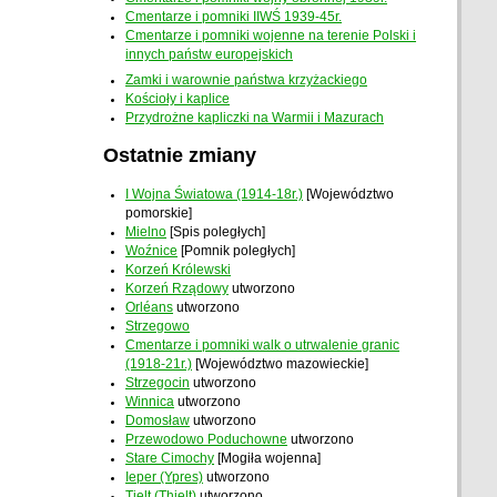
Cmentarze i pomniki IIWŚ 1939-45r.
Cmentarze i pomniki wojenne na terenie Polski i
innych państw europejskich
Zamki i warownie państwa krzyżackiego
Kościoły i kaplice
Przydrożne kapliczki na Warmii i Mazurach
Ostatnie zmiany
I Wojna Światowa (1914-18r.)
[Województwo
pomorskie]
Mielno
[Spis poległych]
Woźnice
[Pomnik poległych]
Korzeń Królewski
Korzeń Rządowy
utworzono
Orléans
utworzono
Strzegowo
Cmentarze i pomniki walk o utrwalenie granic
(1918-21r.)
[Województwo mazowieckie]
Strzegocin
utworzono
Winnica
utworzono
Domosław
utworzono
Przewodowo Poduchowne
utworzono
Stare Cimochy
[Mogiła wojenna]
Ieper (Ypres)
utworzono
Tielt (Thielt)
utworzono