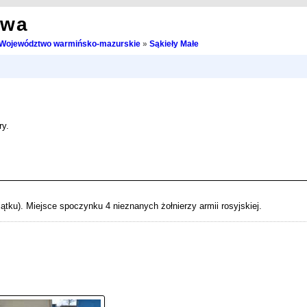
owa
Województwo warmińsko-mazurskie
»
Sąkieły Małe
y.
tku). Miejsce spoczynku 4 nieznanych żołnierzy armii rosyjskiej.