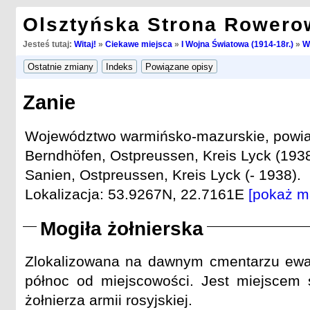
Olsztyńska Strona Rowero
Jesteś tutaj:
Witaj!
»
Ciekawe miejsca
»
I Wojna Światowa (1914-18r.)
»
W
Zanie
Województwo warmińsko-mazurskie, powiat
Berndhöfen, Ostpreussen, Kreis Lyck (1938
Sanien, Ostpreussen, Kreis Lyck (- 1938).
Lokalizacja: 53.9267N, 22.7161E
[pokaż m
Mogiła żołnierska
Zlokalizowana na dawnym cmentarzu ewa
północ od miejscowości. Jest miejscem
żołnierza armii rosyjskiej.