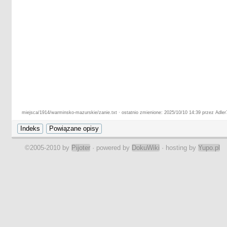
miejsca/1914/warminsko-mazurskie/zanie.txt · ostatnio zmienione: 2025/10/10 14:39 przez Adler
©2005-2010 by
Pijoter
· powered by
DokuWiki
· hosting by
Yupo.pl