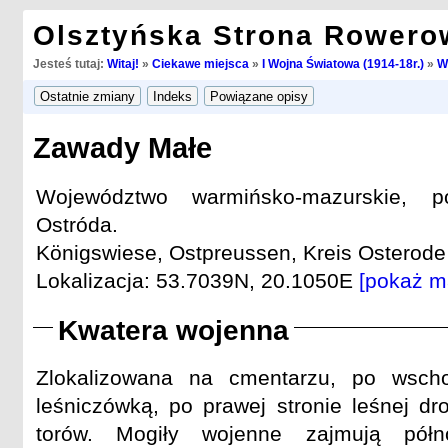
Olsztyńska Strona Rowero
Jesteś tutaj:
Witaj!
»
Ciekawe miejsca
»
I Wojna Światowa (1914-18r.)
»
W
Zawady Małe
Województwo warmińsko-mazurskie, po
Ostróda.
Königswiese, Ostpreussen, Kreis Osterode 
Lokalizacja: 53.7039N, 20.1050E
[pokaż m
Kwatera wojenna
Zlokalizowana na cmentarzu, po wscho
leśniczówką, po prawej stronie leśnej dr
torów. Mogiły wojenne zajmują półno