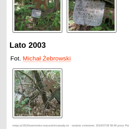
Lato 2003
Fot.
Michał Żebrowski
miejsca/1914/warminsko-mazurskie/zawady.txt · ostatnio zmienione: 2014/07/28 08:46 przez Piot