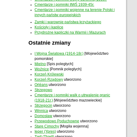
Cmentarze i pomniki IIWŚ 1939-45r.
Cmentarze i pomniki wojenne na terenie Polski i
innych państw europejskich
Zamki i warownie państwa krzyżackiego
Kościoły i kaplice
Przydrożne kapliczki na Warmii i Mazurach
Ostatnie zmiany
I Wojna Światowa (1914-18r.)
[Województwo
pomorskie]
Mielno
[Spis poległych]
Woźnice
[Pomnik poległych]
Korzeń Królewski
Korzeń Rządowy
utworzono
Orléans
utworzono
Strzegowo
Cmentarze i pomniki walk o utrwalenie granic
(1918-21r.)
[Województwo mazowieckie]
Strzegocin
utworzono
Winnica
utworzono
Domosław
utworzono
Przewodowo Poduchowne
utworzono
Stare Cimochy
[Mogiła wojenna]
Ieper (Ypres)
utworzono
Tielt (Thielt)
utworzono