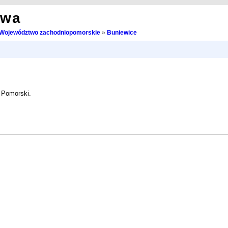
owa
Województwo zachodniopomorskie
»
Buniewice
 Pomorski.