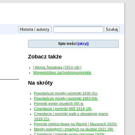
Spis treści
[ukryj]
Zobacz także
I Wojna Światowa (1914-18r.)
Województwo zachodniopomorskie
Na skróty
Powstańcze mogiły i pomniki 1830-31r.
Powstańcze mogiły i pomniki 1863-64r.
Pomniki wojen pruskich XIX w.
Cmentarze i pomniki IWŚ 1914-18r.
Cmentarze i pomniki walk o utrwalenie granic
1918-21r.
Pomniki plebiscytowe na Warmii i Mazurach 1920r.
Mogiły poległych i zmarłych na służbie 1921-39r.
Cmentarze i pomniki wojny obronnej 1939r.