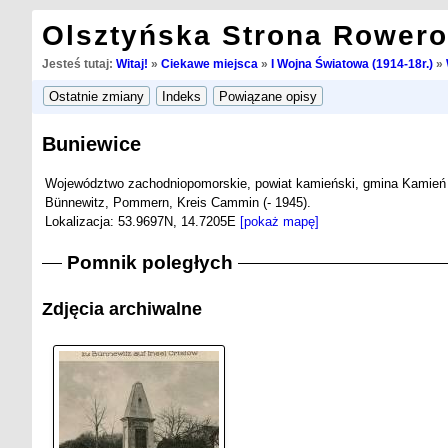
Olsztyńska Strona Rower
Jesteś tutaj:
Witaj!
»
Ciekawe miejsca
»
I Wojna Światowa (1914-18r.)
»
Buniewice
Województwo zachodniopomorskie, powiat kamieński, gmina Kamień
Bünnewitz, Pommern, Kreis Cammin (- 1945).
Lokalizacja: 53.9697N, 14.7205E
[pokaż mapę]
Pomnik poległych
Zdjęcia archiwalne