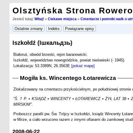
Olsztyńska Strona Rower
Jesteś tutaj:
Witaj!
»
Ciekawe miejsca
»
Cmentarze i pomniki walk o utr
Iszkołdź (Ішкальдзь)
Białoruś, obwód brzeski, rejon baranowicki.
Iszkołdź, województwo nowogródzkie, powiat nieświeski (- 1945).
Lokalizacja: 53.3389N, 26.3563E
[pokaż mapę]
Mogiła ks. Wincentego Łotarewicza
Zlokalizowany na cmentarzu przykościelnym, po południowej stronie 
”Ś. † P. • KSIĄDZ • WINCENTY • ŁOTAREWICZ • ŻYŁ LAT 3
MIRSKIM”
.
Proboszcz parafii pw. Św. Trójcy w Iszkołdzi, ksiądz Wincenty Łota
w Mirze, a ciało wrzucono razem z innymi ofiarami do zamkowej studn
2008-06-22