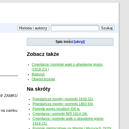
Spis treści
[ukryj]
Zobacz także
Cmentarze i pomniki walk o utrwalenie granic
(1918-21r.)
Białoruś
Obwód brzeski
Na skróty
 W ZAMKU
Powstańcze mogiły i pomniki 1830-31r.
Powstańcze mogiły i pomniki 1863-64r.
Pomniki wojen pruskich XIX w.
o na zamku
Cmentarze i pomniki IWŚ 1914-18r.
Cmentarze i pomniki walk o utrwalenie granic
1918-21r.
Pomniki plebiscytowe na Warmii i Mazurach 1920r.