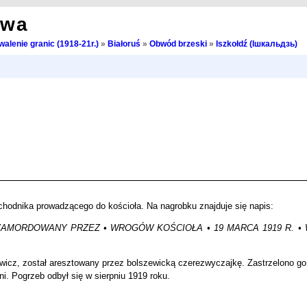
owa
walenie granic (1918-21r.)
»
Białoruś
»
Obwód brzeski
»
Iszkołdź (Ішкальдзь)
chodnika prowadzącego do kościoła. Na nagrobku znajduje się napis:
8 • ZAMORDOWANY PRZEZ • WROGÓW KOŚCIOŁA • 19 MARCA 1919 R. •
rewicz, został aresztowany przez bolszewicką czerezwyczajkę. Zastrzelono g
i. Pogrzeb odbył się w sierpniu 1919 roku.