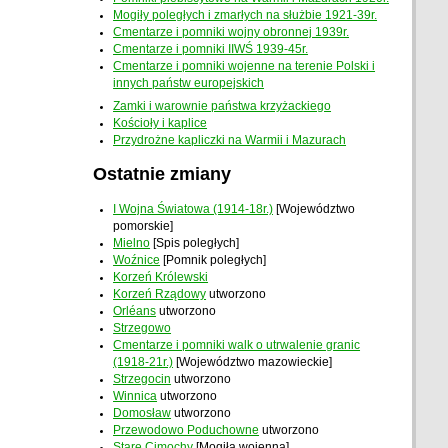
Mogiły poległych i zmarłych na służbie 1921-39r.
Cmentarze i pomniki wojny obronnej 1939r.
Cmentarze i pomniki IIWŚ 1939-45r.
Cmentarze i pomniki wojenne na terenie Polski i
innych państw europejskich
Zamki i warownie państwa krzyżackiego
Kościoły i kaplice
Przydrożne kapliczki na Warmii i Mazurach
Ostatnie zmiany
I Wojna Światowa (1914-18r.)
[Województwo
pomorskie]
Mielno
[Spis poległych]
Woźnice
[Pomnik poległych]
Korzeń Królewski
Korzeń Rządowy
utworzono
Orléans
utworzono
Strzegowo
Cmentarze i pomniki walk o utrwalenie granic
(1918-21r.)
[Województwo mazowieckie]
Strzegocin
utworzono
Winnica
utworzono
Domosław
utworzono
Przewodowo Poduchowne
utworzono
Stare Cimochy
[Mogiła wojenna]