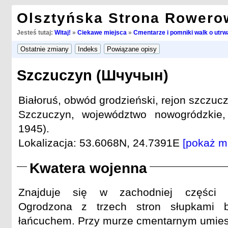
Olsztyńska Strona Rowero
Jesteś tutaj:
Witaj!
»
Ciekawe miejsca
»
Cmentarze i pomniki walk o utrwa
Szczuczyn (Шчучын)
Białoruś, obwód grodzieński, rejon szczucz
Szczuczyn, województwo nowogródzkie,
1945).
Lokalizacja: 53.6068N, 24.7391E
[pokaż m
Kwatera wojenna
Znajduje się w zachodniej części cm
Ogrodzona z trzech stron słupkami b
łańcuchem. Przy murze cmentarnym umies