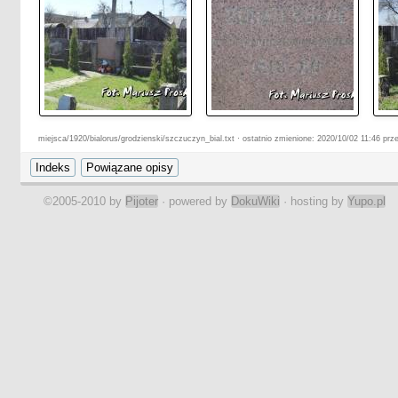
miejsca/1920/bialorus/grodzienski/szczuczyn_bial.txt · ostatnio zmienione: 2020/10/02 11:46 prz
©2005-2010 by
Pijoter
· powered by
DokuWiki
· hosting by
Yupo.pl