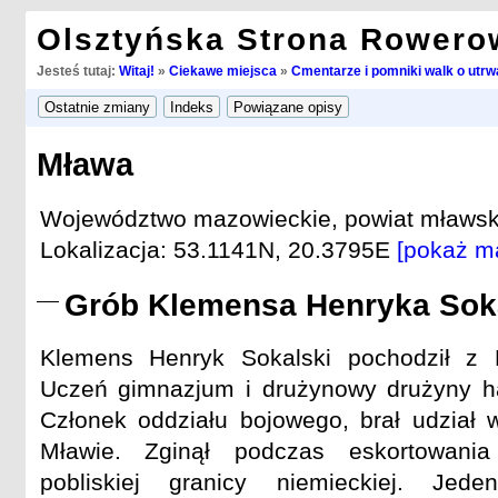
Olsztyńska Strona Rowero
Jesteś tutaj:
Witaj!
»
Ciekawe miejsca
»
Cmentarze i pomniki walk o utrwa
Mława
Województwo mazowieckie, powiat mławsk
Lokalizacja: 53.1141N, 20.3795E
[pokaż m
Grób Klemensa Henryka Sok
Klemens Henryk Sokalski pochodził z 
Uczeń gimnazjum i drużynowy drużyny ha
Członek oddziału bojowego, brał udział
Mławie. Zginął podczas eskortowan
pobliskiej granicy niemieckiej. Je