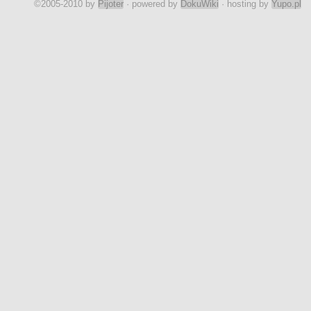
©2005-2010 by
Pijoter
· powered by
DokuWiki
· hosting by
Yupo.pl
szer. Tomasz Rzechowicz, 49 pp   † 28.01.1920 w Mławie