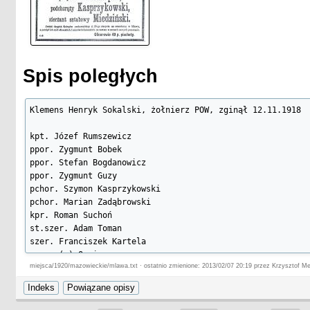
Spis poległych
Klemens Henryk Sokalski, żołnierz POW, zginął 12.11.1918

kpt. Józef Rumszewicz

ppor. Zygmunt Bobek

ppor. Stefan Bogdanowicz

ppor. Zygmunt Guzy

pchor. Szymon Kasprzykowski

pchor. Marian Zadąbrowski

kpr. Roman Suchoń

st.szer. Adam Toman

szer. Franciszek Kartela

szer. (…) Osnicz

miejsca/1920/mazowieckie/mlawa.txt · ostatnio zmienione: 2013/02/07 20:19 przez Krzysztof Me
szer. Aleksander Rychter

oraz 69 NN

szer. Adolf Peplan, 49 pp, zm. z ran 21.08.1920 w Mławie
