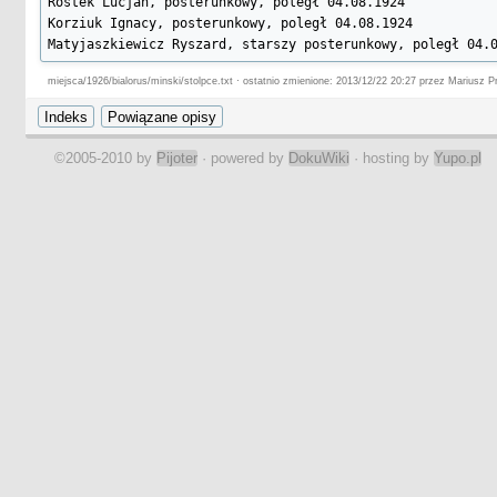
Rostek Lucjan, posterunkowy, poległ 04.08.1924

Korziuk Ignacy, posterunkowy, poległ 04.08.1924

Matyjaszkiewicz Ryszard, starszy posterunkowy, poległ 04.
miejsca/1926/bialorus/minski/stolpce.txt · ostatnio zmienione: 2013/12/22 20:27 przez Mariusz P
©2005-2010 by
Pijoter
· powered by
DokuWiki
· hosting by
Yupo.pl