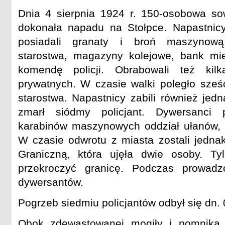
Dnia 4 sierpnia 1924 r. 150-osobowa so
dokonała napadu na Stołpce. Napastnicy,
posiadali granaty i broń maszynową
starostwa, magazyny kolejowe, bank mie
komendę policji. Obrabowali też kil
prywatnych. W czasie walki poległo sześc
starostwa. Napastnicy zabili również jed
zmarł siódmy policjant. Dywersanci 
karabinów maszynowych oddział ułanów, k
W czasie odwrotu z miasta zostali jednak
Graniczną, która ujęła dwie osoby. Ty
przekroczyć granicę. Podczas prowadz
dywersantów.
Pogrzeb siedmiu policjantów odbył się dn. 
Obok zdewastowanej mogiły i pomnika p