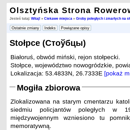
Olsztyńska Strona Rowero
Jesteś tutaj:
Witaj!
»
Ciekawe miejsca
»
Groby poległych i zmarłych na s
Stołpce (Стоўбцы)
Białoruś, obwód miński, rejon stołpecki.
Stołpce, województwo nowogródzkie, powiat
Lokalizacja: 53.4833N, 26.7333E
[pokaż m
Mogiła zbiorowa
Zlokalizowana na starym cmentarzu katol
siedmiu policjantów poległych w 
międzywojennym wzniesiono tu pomnik
memoratywną.