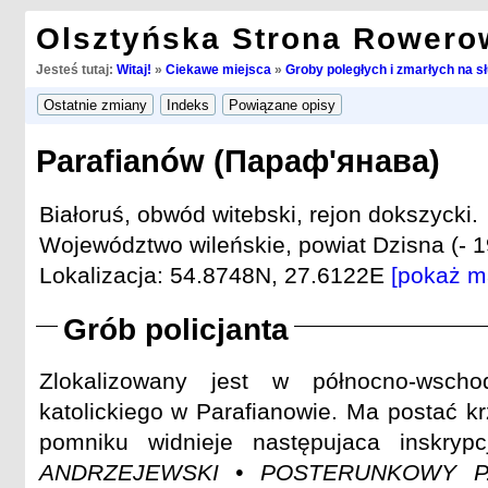
Olsztyńska Strona Rowero
Jesteś tutaj:
Witaj!
»
Ciekawe miejsca
»
Groby poległych i zmarłych na s
Parafianów (Параф'янава)
Białoruś, obwód witebski, rejon dokszycki.
Województwo wileńskie, powiat Dzisna (- 1
Lokalizacja: 54.8748N, 27.6122E
[pokaż m
Grób policjanta
Zlokalizowany jest w północno-wscho
katolickiego w Parafianowie. Ma postać k
pomniku widnieje następujaca inskryp
ANDRZEJEWSKI • POSTERUNKOWY P