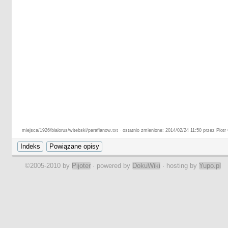
miejsca/1926/bialorus/witebski/parafianow.txt · ostatnio zmienione: 2014/02/24 11:50 przez Piotr
©2005-2010 by
Pijoter
· powered by
DokuWiki
· hosting by
Yupo.pl