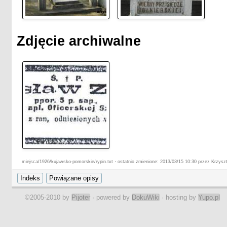
Zdjęcie archiwalne
miejsca/1926/kujawsko-pomorskie/rypin.txt · ostatnio zmienione: 2013/03/15 10:30 przez Krzysz
©2005-2010 by
Pijoter
· powered by
DokuWiki
· hosting by
Yupo.pl