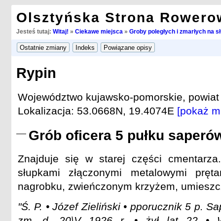
Olsztyńska Strona Rowero
Jesteś tutaj:
Witaj!
»
Ciekawe miejsca
»
Groby poległych i zmarłych na s
Rypin
Województwo kujawsko-pomorskie, powiat r
Lokalizacja: 53.0668N, 19.4074E
[pokaż m
Grób oficera 5 pułku saperó
Znajduje się w starej części cmentarz
słupkami złączonymi metalowymi pręta
nagrobku, zwieńczonym krzyżem, umieszc
"Ś. P. • Józef Zieliński • pporucznik 5 p. Sa
zm. d. 20\V 1926 r. • żył lat 22 