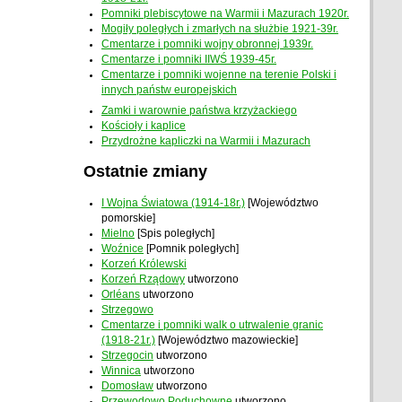
Pomniki plebiscytowe na Warmii i Mazurach 1920r.
Mogiły poległych i zmarłych na służbie 1921-39r.
Cmentarze i pomniki wojny obronnej 1939r.
Cmentarze i pomniki IIWŚ 1939-45r.
Cmentarze i pomniki wojenne na terenie Polski i
innych państw europejskich
Zamki i warownie państwa krzyżackiego
Kościoły i kaplice
Przydrożne kapliczki na Warmii i Mazurach
Ostatnie zmiany
I Wojna Światowa (1914-18r.)
[Województwo
pomorskie]
Mielno
[Spis poległych]
Woźnice
[Pomnik poległych]
Korzeń Królewski
Korzeń Rządowy
utworzono
Orléans
utworzono
Strzegowo
Cmentarze i pomniki walk o utrwalenie granic
(1918-21r.)
[Województwo mazowieckie]
Strzegocin
utworzono
Winnica
utworzono
Domosław
utworzono
Przewodowo Poduchowne
utworzono