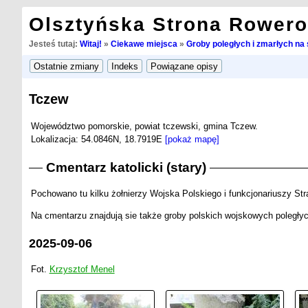
Olsztyńska Strona Rower
Jesteś tutaj:
Witaj!
»
Ciekawe miejsca
»
Groby poległych i zmarłych na 
Tczew
Województwo pomorskie, powiat tczewski, gmina Tczew.
Lokalizacja: 54.0846N, 18.7919E
[pokaż mapę]
Cmentarz katolicki (stary)
Pochowano tu kilku żołnierzy Wojska Polskiego i funkcjonariuszy Str
Na cmentarzu znajdują sie także groby polskich wojskowych poległyc
2025-09-06
Fot.
Krzysztof Menel