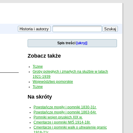
Spis treści
[ukryj]
Zobacz także
Tczew
Groby poległych i zmarłych na służbie w latach
1921-1939
Województwo pomorskie
Tczew
Na skróty
Powstańcze mogiły i pomniki 1830-31r.
Powstańcze mogiły i pomniki 1863-64r.
Pomniki wojen pruskich XIX w.
Cmentarze i pomniki IWŚ 1914-18r.
Cmentarze i pomniki walk o utrwalenie granic
1918-21r.