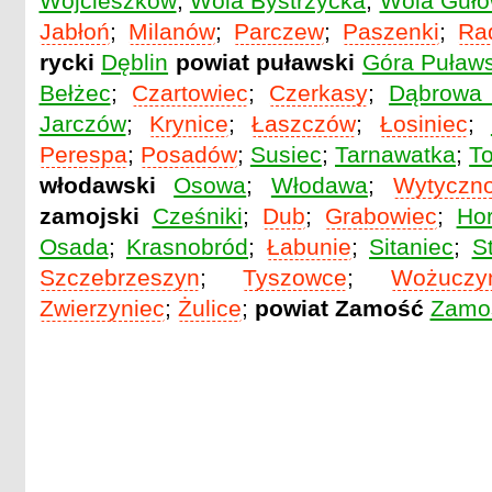
Wojcieszków
;
Wola Bystrzycka
;
Wola Guł
Jabłoń
;
Milanów
;
Parczew
;
Paszenki
;
Ra
rycki
Dęblin
powiat puławski
Góra Puław
Bełżec
;
Czartowiec
;
Czerkasy
;
Dąbrowa
Jarczów
;
Krynice
;
Łaszczów
;
Łosiniec
;
Perespa
;
Posadów
;
Susiec
;
Tarnawatka
;
T
włodawski
Osowa
;
Włodawa
;
Wytyczn
zamojski
Cześniki
;
Dub
;
Grabowiec
;
Ho
Osada
;
Krasnobród
;
Łabunie
;
Sitaniec
;
S
Szczebrzeszyn
;
Tyszowce
;
Wożuczy
Zwierzyniec
;
Żulice
;
powiat Zamość
Zamo