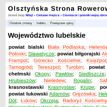
Olsztyńska Strona Rowero
Jesteś tutaj:
Witaj!
»
Ciekawe miejsca
»
Cmentarze i pomniki wojny obron
Województwo lubelskie
powiat bialski
Biała Podlaska
;
Helenó
Połoski
;
Sławatycze
;
powiat biłgorajski
Al
Frampol
;
Górecko Kościelne
;
Księżpol
Tarnogród
;
Tereszpol
;
Turobin
;
powiat
chełmski
Okopy
;
Pawłów
;
Siedliszcze
Hrubieszów
;
Nieledew
;
Rogalin
;
Sa
krasnostawski
Krasnystaw
;
Krupe
;
po
powiat łukowski
Adamów
;
Gręzówka
;
Hel
Dół
;
Łuków
;
Okrzeja
;
Radoryż Kościeln