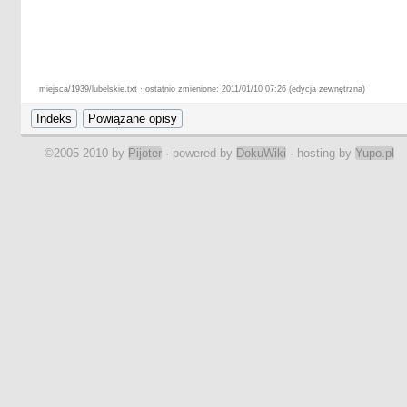
miejsca/1939/lubelskie.txt · ostatnio zmienione: 2011/01/10 07:26 (edycja zewnętrzna)
©2005-2010 by
Pijoter
· powered by
DokuWiki
· hosting by
Yupo.pl