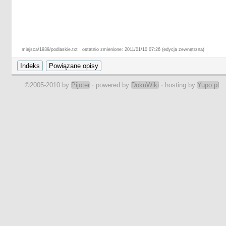
miejsca/1939/podlaskie.txt · ostatnio zmienione: 2011/01/10 07:26 (edycja zewnętrzna)
©2005-2010 by
Pijoter
· powered by
DokuWiki
· hosting by
Yupo.pl