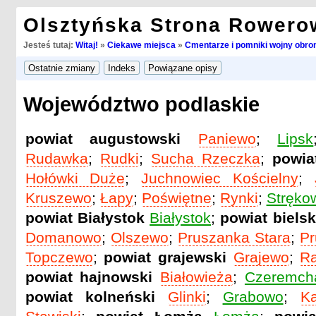
Olsztyńska Strona Rowero
Jesteś tutaj:
Witaj!
»
Ciekawe miejsca
»
Cmentarze i pomniki wojny obron
Województwo podlaskie
powiat augustowski
Paniewo
;
Lipsk
Rudawka
;
Rudki
;
Sucha Rzeczka
;
powia
Hołówki Duże
;
Juchnowiec Kościelny
;
Kruszewo
;
Łapy
;
Poświętne
;
Rynki
;
Stręko
powiat Białystok
Białystok
;
powiat bielsk
Domanowo
;
Olszewo
;
Pruszanka Stara
;
Pr
Topczewo
;
powiat grajewski
Grajewo
;
Ra
powiat hajnowski
Białowieża
;
Czeremch
powiat kolneński
Glinki
;
Grabowo
;
Ką