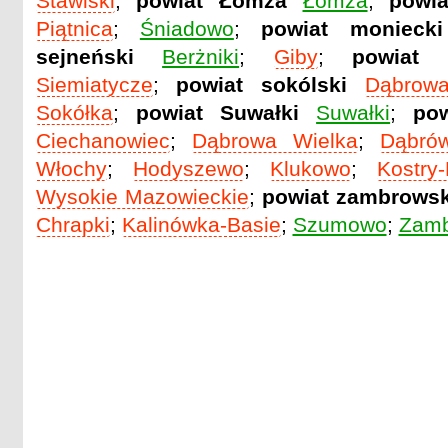
Stawiski
;
powiat Łomża
Łomża
;
powia
Piątnica
;
Śniadowo
;
powiat moniecki
sejneński
Berżniki
;
Giby
;
powiat s
Siemiatycze
;
powiat sokólski
Dąbrowa
Sokółka
;
powiat Suwałki
Suwałki
;
po
Ciechanowiec
;
Dąbrowa Wielka
;
Dąbró
Włochy
;
Hodyszewo
;
Klukowo
;
Kostry
Wysokie Mazowieckie
;
powiat zambrowsk
Chrapki
;
Kalinówka-Basie
;
Szumowo
;
Zam