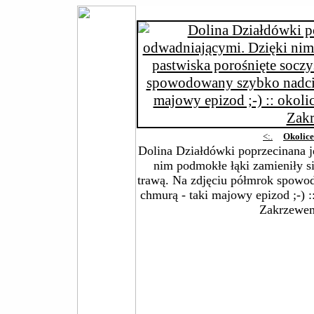
<:.
Okolic
Dolina Działdówki poprzecinana j
nim podmokłe łąki zamieniły si
trawą. Na zdjęciu półmrok spowo
chmurą - taki majowy epizod ;-)
Zakrzewe