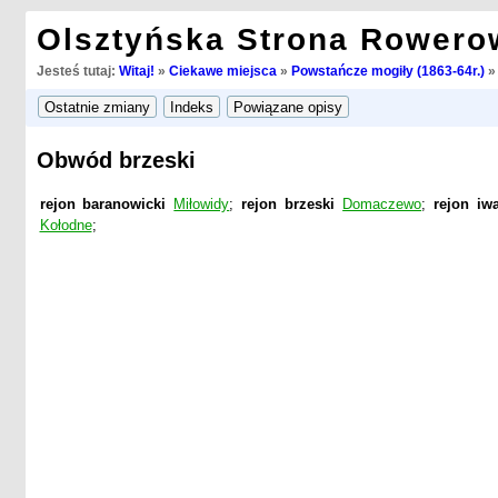
Olsztyńska Strona Rowero
Jesteś tutaj:
Witaj!
»
Ciekawe miejsca
»
Powstańcze mogiły (1863-64r.)
Obwód brzeski
rejon baranowicki
Miłowidy
;
rejon brzeski
Domaczewo
;
rejon iw
Kołodne
;