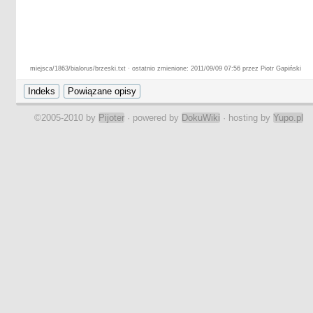
miejsca/1863/bialorus/brzeski.txt · ostatnio zmienione: 2011/09/09 07:56 przez Piotr Gapiński
©2005-2010 by
Pijoter
· powered by
DokuWiki
· hosting by
Yupo.pl