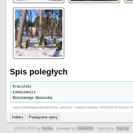
Spis poległych
Krasiński

Łukaszewicz

Nieznanego Nazwiska
miejsca/1863/bialorus/brzeski/kosow_poleski.txt · ostatnio zmienione: 2013/01/25 09:14 przez Pi
©2005-2010 by
Pijoter
· powered by
DokuWiki
· hosting by
Yupo.pl