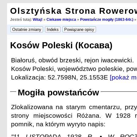
Olsztyńska Strona Rowero
Jesteś tutaj:
Witaj!
»
Ciekawe miejsca
»
Powstańcze mogiły (1863-64r.)
Kosów Poleski (Косава)
Białoruś, obwód brzeski, rejon iwacewicki.
Kosów Poleski, województwo poleskie, powi
Lokalizacja: 52.7598N, 25.1553E
[pokaż m
Mogiła powstańców
Zlokalizowana na starym cmentarzu, prz
strony miejscowości Różana. W 1928 r
pomnik, na którym wyryto napis:
"11 LISTOPADA 1928 R. • W ROCZ