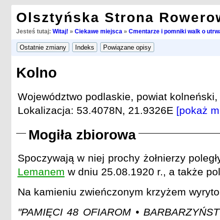
Olsztyńska Strona Rowero
Jesteś tutaj:
Witaj!
»
Ciekawe miejsca
»
Cmentarze i pomniki walk o utrwa
Kolno
Województwo podlaskie, powiat kolneński,
Lokalizacja: 53.4078N, 21.9326E
[pokaż m
Mogiła zbiorowa
Spoczywają w niej prochy żołnierzy poleg
Lemanem
w dniu 25.08.1920 r., a także po
Na kamieniu zwieńczonym krzyżem wyryto 
"PAMIĘCI 48 OFIAROM • BARBARZYŃS