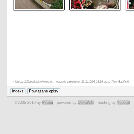
miejsca/1920/podlaskie/kolno.txt · ostatnio zmienione: 2012/10/02 14:16 przez Piotr Gapiński
©2005-2010 by
Pijoter
· powered by
DokuWiki
· hosting by
Yupo.pl