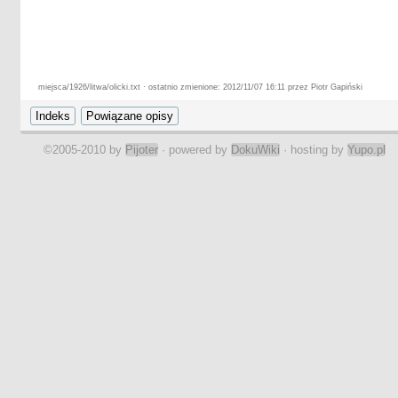
miejsca/1926/litwa/olicki.txt · ostatnio zmienione: 2012/11/07 16:11 przez Piotr Gapiński
©2005-2010 by
Pijoter
· powered by
DokuWiki
· hosting by
Yupo.pl