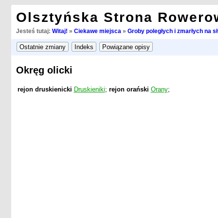
Olsztyńska Strona Rowero
Jesteś tutaj:
Witaj!
»
Ciekawe miejsca
»
Groby poległych i zmarłych na s
Okręg olicki
rejon druskienicki
Druskieniki
;
rejon orański
Orany
;