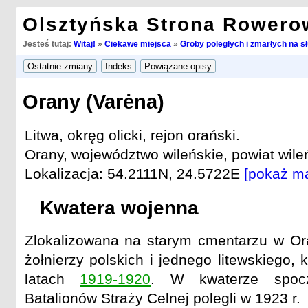
Olsztyńska Strona Rowero
Jesteś tutaj:
Witaj!
»
Ciekawe miejsca
»
Groby poległych i zmarłych na s
Orany (Varėna)
Litwa, okręg olicki, rejon orański.
Orany, województwo wileńskie, powiat wileń
Lokalizacja: 54.2111N, 24.5722E
[pokaż m
Kwatera wojenna
Zlokalizowana na starym cmentarzu w Or
żołnierzy polskich i jednego litewskiego, k
latach
1919-1920
. W kwaterze spocz
Batalionów Straży Celnej polegli w 1923 r.