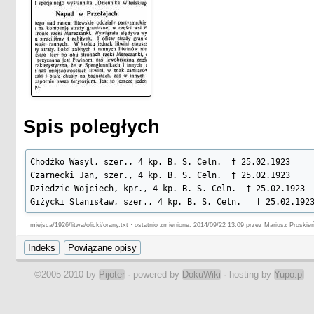
Spis poległych
Chodźko Wasyl, szer., 4 kp. B. S. Celn.  † 25.02.1923

Czarnecki Jan, szer., 4 kp. B. S. Celn.  † 25.02.1923

Dziedzic Wojciech, kpr., 4 kp. B. S. Celn.  † 25.02.1923

Giżycki Stanisław, szer., 4 kp. B. S. Celn.   † 25.02.192
miejsca/1926/litwa/olicki/orany.txt · ostatnio zmienione: 2014/09/22 13:09 przez Mariusz Proskie
©2005-2010 by
Pijoter
· powered by
DokuWiki
· hosting by
Yupo.pl