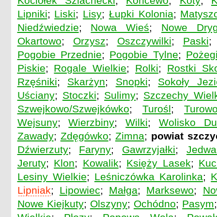
Kociołek Szlachecki
;
Końcewo
;
Koty
;
K
Lipniki
;
Liski
;
Lisy
;
Łupki Kolonia
;
Matysz
Niedźwiedzie
;
Nowa Wieś
;
Nowe Dryg
Okartowo
;
Orzysz
;
Oszczywilki
;
Paski
Pogobie Przednie
;
Pogobie Tylne
;
Pożeg
Piskie
;
Rogale Wielkie
;
Rolki
;
Rostki Sk
Rzęśniki
;
Skarżyn
;
Snopki
;
Sokoły Jezi
Uściany
;
Stoczki
;
Sulimy
;
Szczechy Wiel
Szwejkowo/Szwejkówko
;
Turośl
;
Turow
Wejsuny
;
Wierzbiny
;
Wilki
;
Wolisko Du
Zawady
;
Zdęgówko
;
Zimna
;
powiat szczy
Dźwierzuty
;
Faryny
;
Gawrzyjałki
;
Jedwa
Jeruty
;
Klon
;
Kowalik
;
Księży Lasek
;
Kuc
Lesiny Wielkie
;
Leśniczówka Karolinka
;
K
Lipniak
;
Lipowiec
;
Małga
;
Marksewo
;
No
Nowe Kiejkuty
;
Olszyny
;
Ochódno
;
Pasym