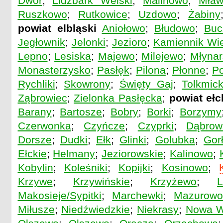
Dwór
;
Lidzbark Welski
;
Malinowo
;
Mław
Ruszkowo
;
Rutkowice
;
Uzdowo
;
Żabiny
powiat elbląski
Aniołowo
;
Błudowo
;
Buc
Jegłownik
;
Jelonki
;
Jezioro
;
Kamiennik Wie
Lepno
;
Lesiska
;
Majewo
;
Milejewo
;
Młyna
Monasterzysko
;
Pasłęk
;
Pilona
;
Płonne
;
Po
Rychliki
;
Skowrony
;
Święty Gaj
;
Tolkmic
Ząbrowiec
;
Zielonka Pasłęcka
;
powiat ełc
Barany
;
Bartosze
;
Bobry
;
Borki
;
Borzymy
Czerwonka
;
Czyńcze
;
Czyprki
;
Dąbrow
Dorsze
;
Dudki
;
Ełk
;
Glinki
;
Golubka
;
Gor
Ełckie
;
Helmany
;
Jeziorowskie
;
Kalinowo
;
Kobylin
;
Koleśniki
;
Kopijki
;
Kosinowo
;
Krzywe
;
Krzywińskie
;
Krzyżewo
;
Makosieje/Sypitki
;
Marchewki
;
Mazurow
Miłusze
;
Niedźwiedzkie
;
Niekrasy
;
Nowa W