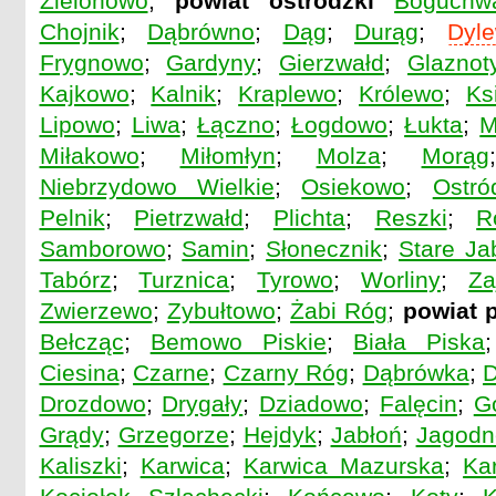
Zielonowo
;
powiat ostródzki
Boguchw
Chojnik
;
Dąbrówno
;
Dąg
;
Durąg
;
Dyl
Frygnowo
;
Gardyny
;
Gierzwałd
;
Glaznot
Kajkowo
;
Kalnik
;
Kraplewo
;
Królewo
;
Ks
Lipowo
;
Liwa
;
Łączno
;
Łogdowo
;
Łukta
;
M
Miłakowo
;
Miłomłyn
;
Molza
;
Morąg
Niebrzydowo Wielkie
;
Osiekowo
;
Ostró
Pelnik
;
Pietrzwałd
;
Plichta
;
Reszki
;
R
Samborowo
;
Samin
;
Słonecznik
;
Stare Ja
Tabórz
;
Turznica
;
Tyrowo
;
Worliny
;
Za
Zwierzewo
;
Zybułtowo
;
Żabi Róg
;
powiat p
Bełcząc
;
Bemowo Piskie
;
Biała Piska
Ciesina
;
Czarne
;
Czarny Róg
;
Dąbrówka
;
D
Drozdowo
;
Drygały
;
Dziadowo
;
Falęcin
;
G
Grądy
;
Grzegorze
;
Hejdyk
;
Jabłoń
;
Jagodn
Kaliszki
;
Karwica
;
Karwica Mazurska
;
Ka