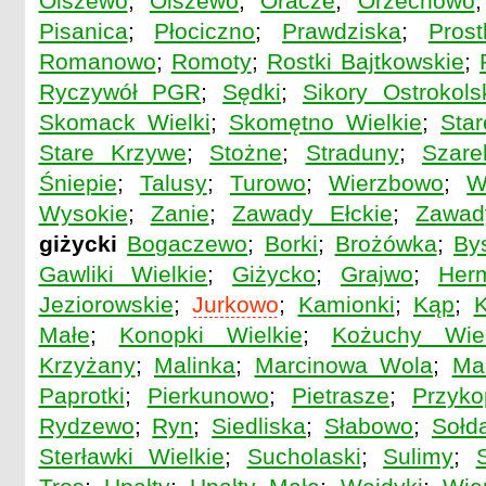
Olszewo
;
Olszewo
;
Oracze
;
Orzechowo
Pisanica
;
Płociczno
;
Prawdziska
;
Prost
Romanowo
;
Romoty
;
Rostki Bajtkowskie
;
Ryczywół PGR
;
Sędki
;
Sikory Ostrokols
Skomack Wielki
;
Skomętno Wielkie
;
Sta
Stare Krzywe
;
Stożne
;
Straduny
;
Szare
Śniepie
;
Talusy
;
Turowo
;
Wierzbowo
;
W
Wysokie
;
Zanie
;
Zawady Ełckie
;
Zawad
giżycki
Bogaczewo
;
Borki
;
Brożówka
;
By
Gawliki Wielkie
;
Giżycko
;
Grajwo
;
Her
Jeziorowskie
;
Jurkowo
;
Kamionki
;
Kąp
;
K
Małe
;
Konopki Wielkie
;
Kożuchy Wiel
Krzyżany
;
Malinka
;
Marcinowa Wola
;
Ma
Paprotki
;
Pierkunowo
;
Pietrasze
;
Przyko
Rydzewo
;
Ryn
;
Siedliska
;
Słabowo
;
Sołd
Sterławki Wielkie
;
Sucholaski
;
Sulimy
;