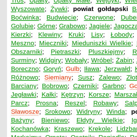
Tros
;
Upałty
;
Upałty Małe
;
Wejdyki
;
Wier
Wyszowate
;
Żywki
;
powiat gołdapski
B
Boćwinka
;
Budwiecie
;
Czerwone
;
Dube
Golubie
;
Górne
;
Grabowo
;
Jagiele
;
Jagocz
Kierzki
;
Klewiny
;
Kruki
;
Lisy
;
Łobody
Meszno
;
Mieczniki
;
Mieduniszki Wielkie
;
Obszarniki
;
Pietraszki
;
Pluszkiejmy
;
R
Surminy
;
Widgiry
;
Wobały
;
Wróbel
;
Żabin
;
Boreczno
;
Goryń
;
Gulb
;
Iława
;
Jerzwałd
;
Różnowo
;
Siemiany
;
Susz
;
Zalewo
;
Zło
Barciany
;
Bobrowo
;
Czerniki
;
Garbno
;
Go
Jegławki
;
Kałki
;
Kętrzyn
;
Korsze
;
Marszał
Parcz
;
Prosna
;
Reszel
;
Robawy
;
Salp
Sławosze
;
Srokowo
;
Widryny
;
Winda
;
p
Bażyny
;
Bieniewo
;
Ełdyty Wielkie
;
I
Kochanówka
;
Kraszewo
;
Krekole
;
Lidzba