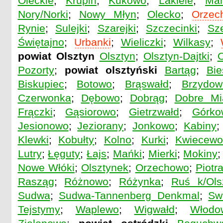
Oleckie
;
Krupin
;
Kukowo
;
Lakiele
;
Mar
Nory/Norki
;
Nowy Młyn
;
Olecko
;
Orzec
Rynie
;
Sulejki
;
Szarejki
;
Szczecinki
;
Sze
Świętajno
;
Urbanki
;
Wieliczki
;
Wilkasy
;
powiat Olsztyn
Olsztyn
;
Olsztyn-Dajtki
;
O
Pozorty
;
powiat olsztyński
Bartąg
;
Bie
Biskupiec
;
Botowo
;
Brąswałd
;
Brzydow
Czerwonka
;
Dębowo
;
Dobrąg
;
Dobre Mi
Frączki
;
Gąsiorowo
;
Gietrzwałd
;
Górko
Jesionowo
;
Jeziorany
;
Jonkowo
;
Kabiny
Klewki
;
Kobułty
;
Kolno
;
Kurki
;
Kwiecew
Lutry
;
Łęguty
;
Łajs
;
Mańki
;
Mierki
;
Mokiny
Nowe Włóki
;
Olsztynek
;
Orzechowo
;
Piotr
Rasząg
;
Różnowo
;
Różynka
;
Ruś k/Ols
Sudwa
;
Sudwa-Tannenberg Denkmal
;
Sw
Tejstymy
;
Waplewo
;
Wigwałd
;
Włodo