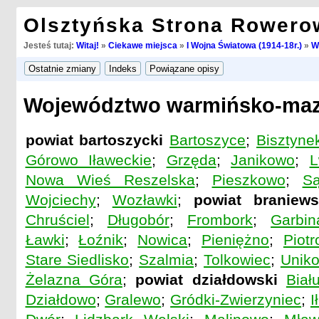
Olsztyńska Strona Rowero
Jesteś tutaj:
Witaj!
»
Ciekawe miejsca
»
I Wojna Światowa (1914-18r.)
»
W
Województwo warmińsko-maz
powiat bartoszycki
Bartoszyce
;
Bisztyne
Górowo Iławeckie
;
Grzęda
;
Janikowo
;
L
Nowa Wieś Reszelska
;
Pieszkowo
;
Są
Wojciechy
;
Wozławki
;
powiat braniews
Chruściel
;
Długobór
;
Frombork
;
Garbin
Ławki
;
Łoźnik
;
Nowica
;
Pieniężno
;
Piotr
Stare Siedlisko
;
Szalmia
;
Tolkowiec
;
Unik
Żelazna Góra
;
powiat działdowski
Biał
Działdowo
;
Gralewo
;
Gródki-Zwierzyniec
;
I