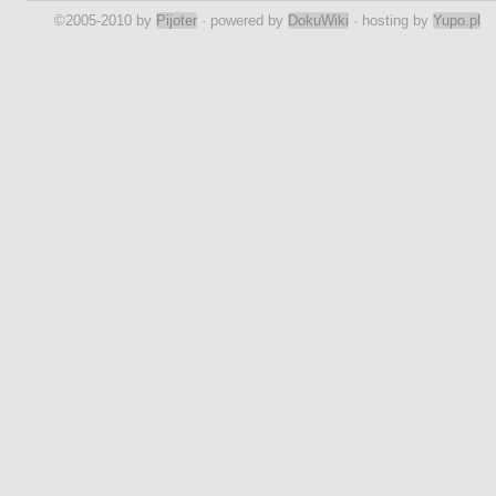
©2005-2010 by
Pijoter
· powered by
DokuWiki
· hosting by
Yupo.pl