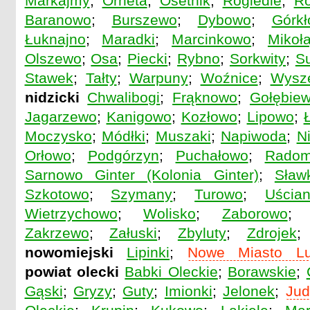
Markajmy
;
Orneta
;
Osetnik
;
Rogiedle
;
R
Baranowo
;
Burszewo
;
Dybowo
;
Górkł
Łuknajno
;
Maradki
;
Marcinkowo
;
Mikoła
Olszewo
;
Osa
;
Piecki
;
Rybno
;
Sorkwity
;
S
Stawek
;
Tałty
;
Warpuny
;
Woźnice
;
Wysz
nidzicki
Chwalibogi
;
Frąknowo
;
Gołębie
Jagarzewo
;
Kanigowo
;
Kozłowo
;
Lipowo
;
Moczysko
;
Módłki
;
Muszaki
;
Napiwoda
;
N
Orłowo
;
Podgórzyn
;
Puchałowo
;
Radom
Sarnowo Ginter (Kolonia Ginter)
;
Sław
Szkotowo
;
Szymany
;
Turowo
;
Uścia
Wietrzychowo
;
Wolisko
;
Zaborowo
Zakrzewo
;
Załuski
;
Zbyluty
;
Zdrojek
nowomiejski
Lipinki
;
Nowe Miasto Lu
powiat olecki
Babki Oleckie
;
Borawskie
;
Gąski
;
Gryzy
;
Guty
;
Imionki
;
Jelonek
;
Jud