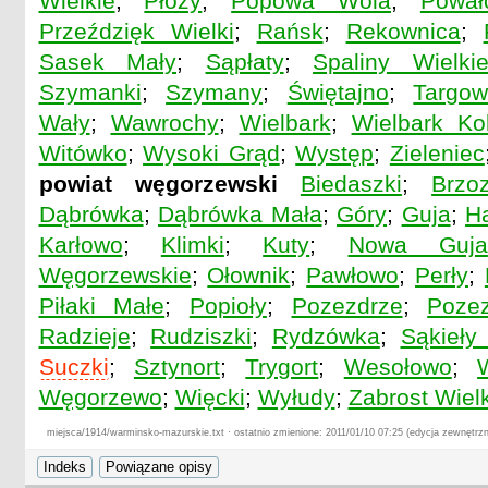
Wielkie
;
Płozy
;
Popowa Wola
;
Pował
Przeździęk Wielki
;
Rańsk
;
Rekownica
;
Sasek Mały
;
Sąpłaty
;
Spaliny Wielki
Szymanki
;
Szymany
;
Świętajno
;
Targo
Wały
;
Wawrochy
;
Wielbark
;
Wielbark Ko
Witówko
;
Wysoki Grąd
;
Występ
;
Zieleniec
powiat węgorzewski
Biedaszki
;
Brzo
Dąbrówka
;
Dąbrówka Mała
;
Góry
;
Guja
;
H
Karłowo
;
Klimki
;
Kuty
;
Nowa Guja
Węgorzewskie
;
Ołownik
;
Pawłowo
;
Perły
;
Piłaki Małe
;
Popioły
;
Pozezdrze
;
Poze
Radzieje
;
Rudziszki
;
Rydzówka
;
Sąkieły
Suczki
;
Sztynort
;
Trygort
;
Wesołowo
;
Węgorzewo
;
Więcki
;
Wyłudy
;
Zabrost Wielk
miejsca/1914/warminsko-mazurskie.txt · ostatnio zmienione: 2011/01/10 07:25 (edycja zewnętrzn